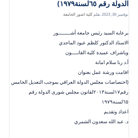
الدولة رقم ٦٥لسنة١٩٧٩)
نوفمبر 30, 2023
بقلم
كلية اشور الجامعة
‎(اختصاصات مجلس الدولة العراقي بموجب التعديل الخامس
رقم١٧لسنة٢٠١٣لقانون مجلس شورى الدولة رقم
٦٥لسنة١٩٧٩