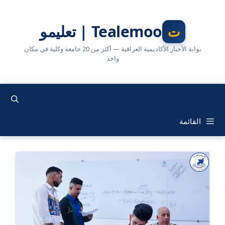
نتقل
لى
Tealemoo | تعليمو
لمحتوى
بوابة الأخبار الأكاديمية العراقية — أكثر من 20 جامعة وكلية في مكان
واحد
القائمة