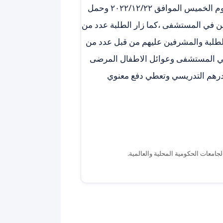
م.د زينه طارق وم.م ورود شهاب التدريسيتان في قسم الصيدلة يوم الخميس الموافق ٢٠٢٢/١٢/٢٢ وحمل
ين في المستشفى ،كما زار الطلبة عدد من
لطلبة والمشرفين عليهم من قبل عدد من
 في المستشفى وعوائل الاطفال المرضى
كادرهم التدريسي وتعطي دفع معنوي
لجامعات الحكومية المحلية والعالمية.