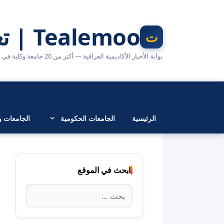
نتقل
لى
Tealemoo | تعليمو
لمحتوى
بوابة الأخبار الأكاديمية العراقية — أكثر من 20 جامعة وكلية في مكان واحد
الرئيسية
الجامعات الحكومية
الجامعات وا
ابحث في الموقع
البحث
عن: