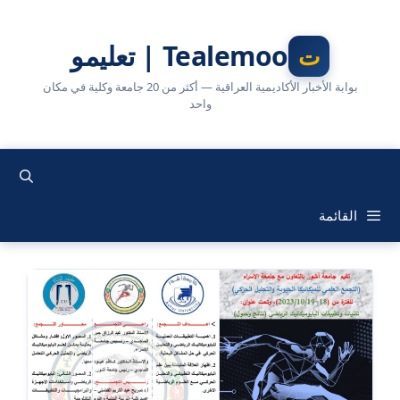
نتقل
لى
Tealemoo | تعليمو
لمحتوى
بوابة الأخبار الأكاديمية العراقية — أكثر من 20 جامعة وكلية في مكان
واحد
القائمة