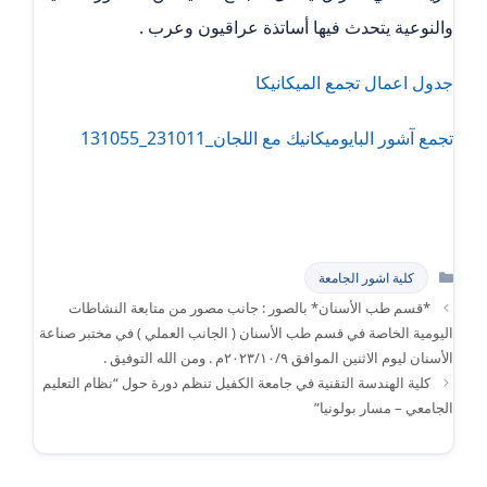
والنوعية يتحدث فيها أساتذة عراقيون وعرب .
جدول اعمال تجمع الميكانيكا
تجمع آشور البايوميكانيك مع اللجان_231011_131055
التصنيفات
كلية اشور الجامعة
*قسم طب الأسنان* بالصور : جانب مصور من متابعة النشاطات
اليومية الخاصة في قسم طب الأسنان ( الجانب العملي ) في مختبر صناعة
الأسنان ليوم الاثنين الموافق ٢٠٢٣/١٠/٩م . ومن الله التوفيق .
كلية الهندسة التقنية في جامعة الكفيل تنظم دورة حول “نظام التعليم
الجامعي – مسار بولونيا”