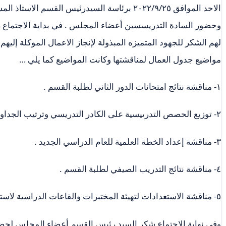
الاحد الموافق ٢٠٢٢/٩/٢٥ برئاسة السيدرئيس القسم 
وحضور السادة التدريسسين أعضاء المجلس . في بداية الاجتماع
لهم الشكر للجهود المتميزه المبذولة لإنجاز الاعمال الموكلة إليه
مواضيع جدول العمال لمناقشتها وكانت المواضيع كما يلي …
١- مناقشة نتائج امتحانات الدور الثاني لطلبة القسم .
٢- توزيع الحصص التدرىيسية على الكادر التدريسي وترتيب الجداول الدراسية .
٣- مناقشة إعداد الخطة العلمية للعام الدراسي الجديد .
٤- مناقشة نتائج التدريب الصيفي لطلبة القسم .
٥- مناقشة الاستعدادات لتهيئة المختبرات والقاعات الدراسية لاستقبال العام الدراسي الجديد .
وفي نهاية الاجتماع شكر السيد رئيس القسم أعضاء المجلس لحضو