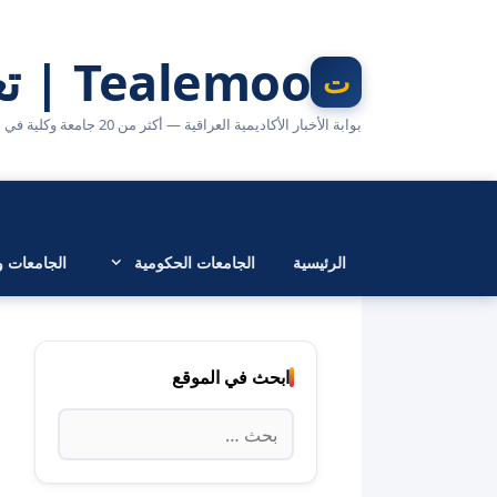
نتقل
لى
Tealemoo | تعليمو
لمحتوى
بوابة الأخبار الأكاديمية العراقية — أكثر من 20 جامعة وكلية في مكان واحد
الرئيسية
الجامعات الحكومية
الجامعات وا
ابحث في الموقع
البحث
عن: