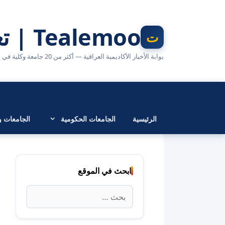
نتقل
لى
Tealemoo | تعليمو
لمحتوى
بوابة الأخبار الأكاديمية العراقية — أكثر من 20 جامعة وكلية في مكان واحد
الرئيسية
الجامعات الحكومية
الجامعات وا
ابحث في الموقع
البحث
عن: