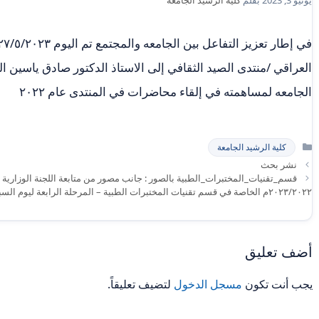
العراقي /منتدى الصيد الثقافي إلى الاستاذ الدكتور صادق ياسين ا
الجامعه لمساهمته في إلقاء محاضرات في المنتدى عام ٢٠٢٢
التصنيفات
كلية الرشيد الجامعة
نشر بحث
قسم_تقنيات_المختبرات_الطبية بالصور : جانب مصور من متابعة اللجنة الوزارية لسي
٢٠٢٣/٢٠٢٢م الخاصة في قسم تقنيات المختبرات الطبية – المرحلة الرابعة ليوم السبت الموافق ٢٠٢٣/٦/٣م . ومن الله التوفيق .
أضف تعليق
يجب أنت تكون
مسجل الدخول
لتضيف تعليقاً.