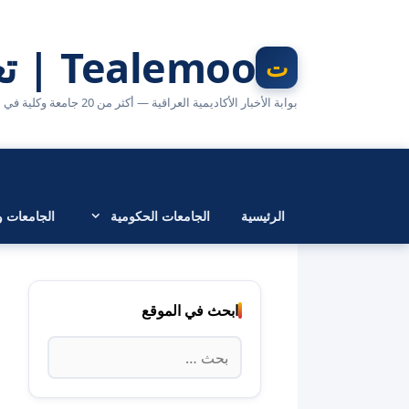
نتقل
لى
Tealemoo | تعليمو
لمحتوى
بوابة الأخبار الأكاديمية العراقية — أكثر من 20 جامعة وكلية في مكان واحد
الرئيسية
الجامعات الحكومية
الجامعات وا
ابحث في الموقع
البحث
عن: