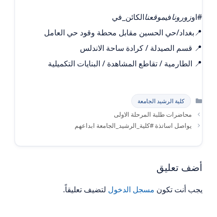
#او
زورونا
في
موقعنا
الكائن_في
📍بغداد/حي الحسين مقابل محطة وقود حي العامل
📍 قسم الصيدلة / كرادة ساحة الاندلس
📍 الطارمية / تقاطع المشاهدة / البنايات التكميلية
التصنيفات
كلية الرشيد الجامعة
محاضرات طلبة المرحلة الاولى
يواصل اساتذة #كلية_الرشيد_الجامعة ابداعهم
أضف تعليق
يجب أنت تكون
مسجل الدخول
لتضيف تعليقاً.