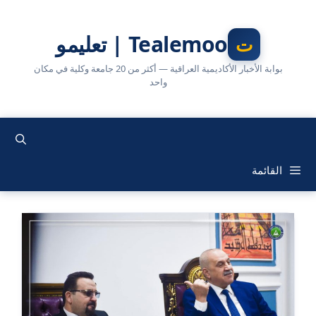
نتقل
لى
Tealemoo | تعليمو
لمحتوى
بوابة الأخبار الأكاديمية العراقية — أكثر من 20 جامعة وكلية في مكان
واحد
القائمة