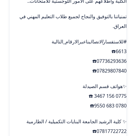
الكلية واطلاعهم على الامور اللوجستية للامتحانات..
تمنياتنا بالتوفيق والنجاح لجميع طلاب التعليم المهني في
العراق.
#للاستفسار
الاتصال
بنا
عبر
الارقام_التالية
6613☎️
07736293636☎️
07829807840☎️
✨هواتف قسم الصيدلة
0775 156 3467 ☎️
0780 683 9550☎️
✨ كلية الرشيد الجامعة البنايات التكميلية / الطارمية
07817722722☎️