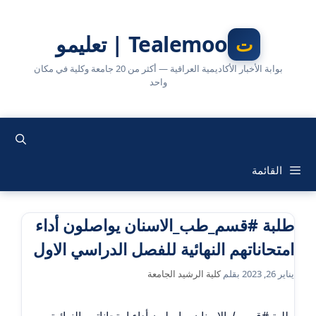
نتقل
لى
Tealemoo | تعليمو
لمحتوى
بوابة الأخبار الأكاديمية العراقية — أكثر من 20 جامعة وكلية في مكان
واحد
القائمة
طلبة #قسم_طب_الاسنان يواصلون أداء
امتحاناتهم النهائية للفصل الدراسي الاول
يناير 26, 2023
بقلم
كلية الرشيد الجامعة
طلبة #قسم
طب
الاسنان يواصلون أداء امتحاناتهم النهائية