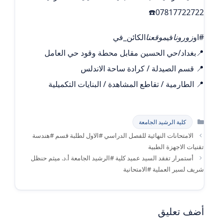
07817722722☎️
#او
زورونا
في
موقعنا
الكائن_في
📍بغداد/حي الحسين مقابل محطة وقود حي العامل
📍 قسم الصيدلة / كرادة ساحة الاندلس
📍 الطارمية / تقاطع المشاهدة / البنايات التكميلية
التصنيفات
كلية الرشيد الجامعة
الامتحانات النهائية للفصل الدراسي #الاول لطلبة قسم #هندسة
تقنيات الاجهزة الطبية
أستمرار تفقد السيد عميد كلية #الرشيد الجامعة أ.د. ميثم حنظل
شريف لسير العملية #الامتحانية
أضف تعليق