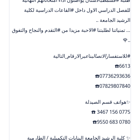
للفصل الدراسي الاول داخل #القاعات الدراسية لكلية
الرشيد الجامعة ..
… تمنياتنا لطلبتنا #الاحبة مزيدا من #التقدم والنجاح والتفوق
..🌹
#للاستفسار
الاتصال
بنا
عبر
الارقام_التالية
6613☎️
07736293636☎️
07829807840☎️
✨هواتف قسم الصيدلة
0775 156 3467 ☎️
0780 683 9550☎️
✨ كلية الرشيد الجامعة البنايات التكميلية / الطارمية