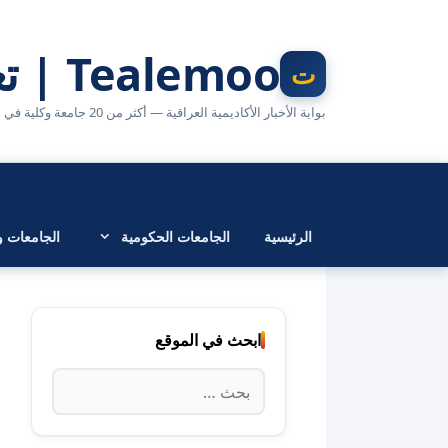
نتقل
لى
Tealemoo | تعليمو
لمحتوى
بوابة الأخبار الأكاديمية العراقية — أكثر من 20 جامعة وكلية في مكان واحد
الرئيسية
الجامعات الحكومية
الجامعات وا
ابحث في الموقع
البحث
عن: