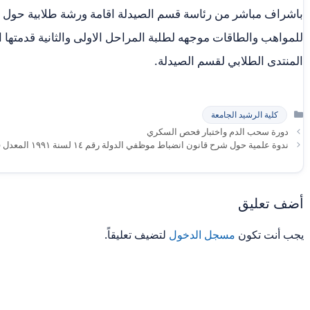
باشراف مباشر من رئاسة قسم الصيدلة اقامة ورشة طلابية حول تطو
للمواهب والطاقات موجهه لطلبة المراحل الاولى والثانية قدمتها ا
المنتدى الطلابي لقسم الصيدلة.
التصنيفات
كلية الرشيد الجامعة
دورة سحب الدم واختبار فحص السكري
ندوة علمية حول شرح قانون انضباط موظفي الدولة رقم ١٤ لسنة ١٩٩١ المعدل في كلية الآداب بجامعة القادسية
أضف تعليق
يجب أنت تكون
مسجل الدخول
لتضيف تعليقاً.