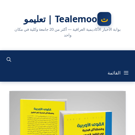
نتقل
لى
Tealemoo | تعليمو
لمحتوى
بوابة الأخبار الأكاديمية العراقية — أكثر من 20 جامعة وكلية في مكان
واحد
القائمة