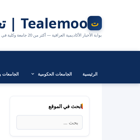
نتقل
لى
Tealemoo | تعليمو
لمحتوى
بوابة الأخبار الأكاديمية العراقية — أكثر من 20 جامعة وكلية في مكان واحد
الرئيسية
الجامعات الحكومية
الجامعات وا
ابحث في الموقع
البحث
عن: