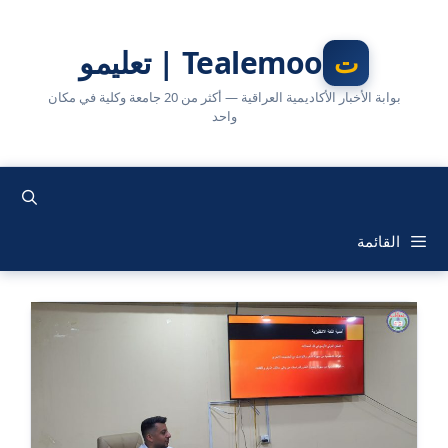
نتقل
لى
Tealemoo | تعليمو
لمحتوى
بوابة الأخبار الأكاديمية العراقية — أكثر من 20 جامعة وكلية في مكان
واحد
القائمة