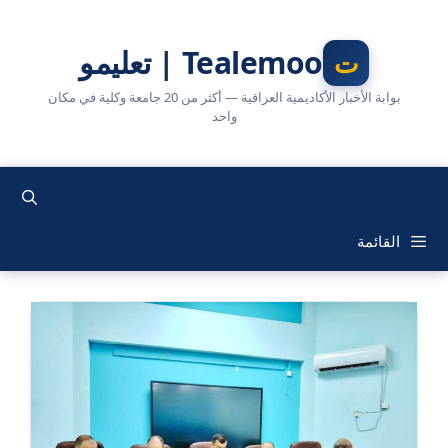
نتقل
لى
Tealemoo | تعليمو
لمحتوى
بوابة الأخبار الأكاديمية العراقية — أكثر من 20 جامعة وكلية في مكان
واحد
القائمة