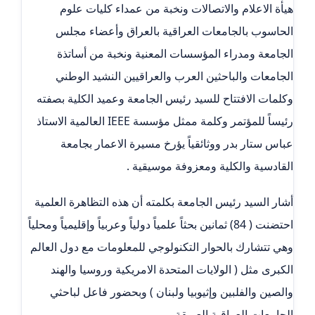
هيأة الاعلام والاتصالات ونخبة من عمداء كليات علوم
الحاسوب بالجامعات العراقية بالعراق وأعضاء مجلس
الجامعة ومدراء المؤسسات المعنية ونخبة من أساتذة
الجامعات والباحثين العرب والعراقيين النشيد الوطني
وكلمات الافتتاح للسيد رئيس الجامعة وعميد الكلية بصفته
رئيساً للمؤتمر وكلمة ممثل مؤسسة IEEE العالمية الاستاذ
عباس ستار بدر ووثائقياً يؤرخ مسيرة الاعمار بجامعة
القادسية والكلية ومعزوفة موسيقية .
أشار السيد رئيس الجامعة بكلمته أن هذه التظاهرة العلمية
احتضنت ( 84) ثمانين بحثاً علمياً دولياً وعربياً وإقليمياً ومحلياً
وهي تتشارك بالحوار التكنولوجي للمعلومات مع دول العالم
الكبرى مثل ( الولايات المتحدة الامريكية وروسيا والهند
والصين والفلبين وإثيوبيا ولبنان ) وبحضور فاعل لباحثي
الجامعات العراقية العريقة .