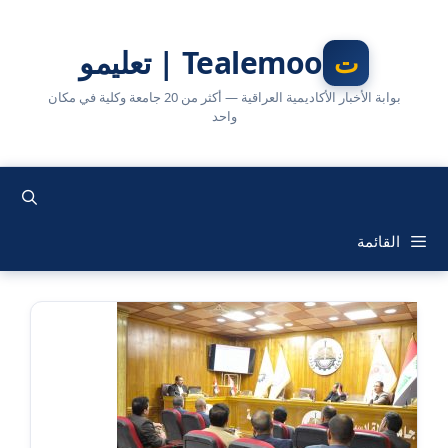
نتقل
لى
Tealemoo | تعليمو
لمحتوى
بوابة الأخبار الأكاديمية العراقية — أكثر من 20 جامعة وكلية في مكان
واحد
القائمة