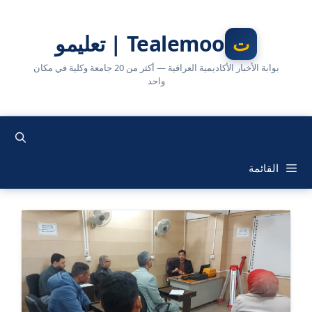
نتقل
لى
Tealemoo | تعليمو
لمحتوى
بوابة الأخبار الأكاديمية العراقية — أكثر من 20 جامعة وكلية في مكان
واحد
القائمة