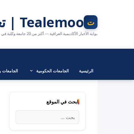
نتقل
لى
Tealemoo | تعليمو
لمحتوى
بوابة الأخبار الأكاديمية العراقية — أكثر من 20 جامعة وكلية في مكان واحد
الرئيسية
الجامعات الحكومية
الجامعات وا
ابحث في الموقع
البحث
عن: