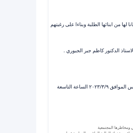
 لها من ابنائها الطلبة وبناءا على رغبتهم
استاذ الدكتور كاظم جبر الجبوري .
‏نهائي بطولة الدكتورة سلافة لخماسي كرة القدم وذلك يوم الخميس الموافق ٢٠٢٣/٣/٩ الساعة التاسعة
وني ومخاطرها المجتمعية
شراف مشترك للطلبة الراغبين الدراسة فيها.