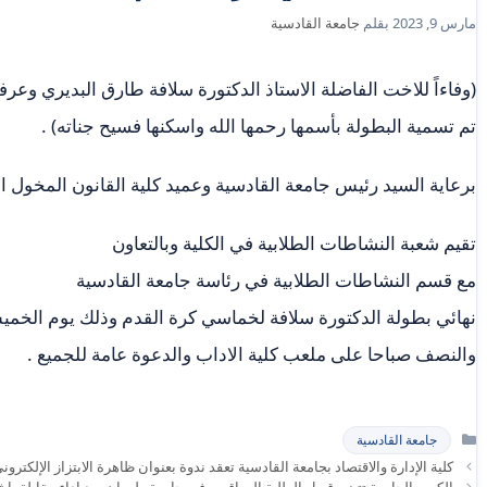
مارس 9, 2023
بقلم
جامعة القادسية
(وفاءاً للاخت الفاضلة الاستاذ الدكتورة سلافة طارق البديري وعرفانا
تم تسمية البطولة بأسمها رحمها الله واسكنها فسيح جناته) .
برعاية السيد رئيس جامعة القادسية وعميد كلية القانون المخول ال
تقيم شعبة النشاطات الطلابية في الكلية وبالتعاون
‏مع قسم النشاطات الطلابية في رئاسة جامعة القادسية
والنصف صباحا على ملعب كلية الاداب والدعوة عامة للجميع .
التصنيفات
جامعة القادسية
كلية الإدارة والاقتصاد بجامعة القادسية تعقد ندوة بعنوان ظاهرة الابتزاز الإلكتر
الكوت الجامعة تتبنى قبول الطلبة العراقيين في جامعة طهران بعد إداء مقابلة بإ