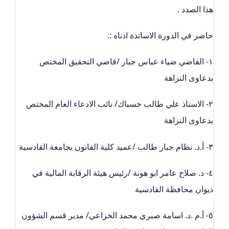
هذا الصدد .
حاضر في الدورة الاساتذة ادناه :.
١- القاضي ضياء عباس جبار /قاضي التحقيق المختص
بدعاوى النزاهة
٢- الاستاذ علي طالب خسباك/ نائب الادعاء العام المختص
بدعاوى النزاهة
٣- أ.د. نظام جبار طالب /عميد كلية القانون بجامعة القادسية
٤- د. صلاح عامر ابو هونة /رئيس هيئة الرقابة المالية في
ديوان محافظة القادسية
٥- أ.م .د. اسامة صبري محمد الخزاعي/ مدير قسم الشؤون