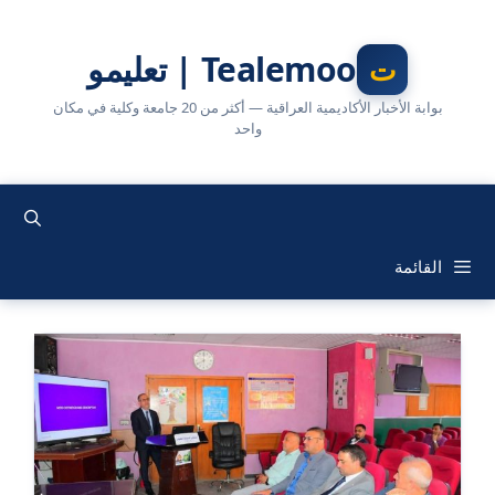
نتقل
لى
Tealemoo | تعليمو
لمحتوى
بوابة الأخبار الأكاديمية العراقية — أكثر من 20 جامعة وكلية في مكان
واحد
القائمة