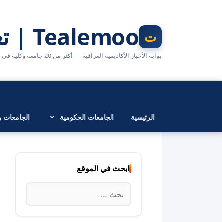
نتقل
لى
Tealemoo | تعليمو
لمحتوى
بوابة الأخبار الأكاديمية العراقية — أكثر من 20 جامعة وكلية في مكان واحد
الرئيسية
الجامعات الحكومية
الجامعات وا
ابحث في الموقع
البحث
عن: