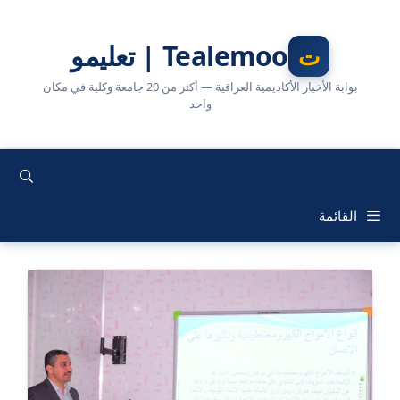
نتقل
لى
Tealemoo | تعليمو
لمحتوى
بوابة الأخبار الأكاديمية العراقية — أكثر من 20 جامعة وكلية في مكان
واحد
القائمة