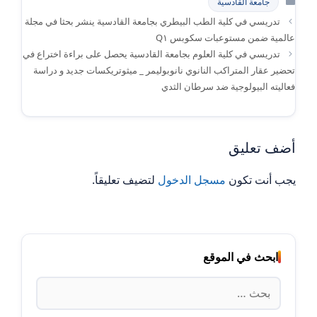
جامعة القادسية
تدريسي في كلية الطب البيطري بجامعة القادسية ينشر بحثا في مجلة
عالمية ضمن مستوعبات سكوبس Q١
تدريسي في كلية العلوم بجامعة القادسية يحصل على براءة اختراع في
تحضير عقار المتراكب النانوي نانوبوليمر _ ميثوتريكسات جديد و دراسة
فعاليته البيولوجية ضد سرطان الثدي
أضف تعليق
يجب أنت تكون
مسجل الدخول
لتضيف تعليقاً.
ابحث في الموقع
البحث
عن: