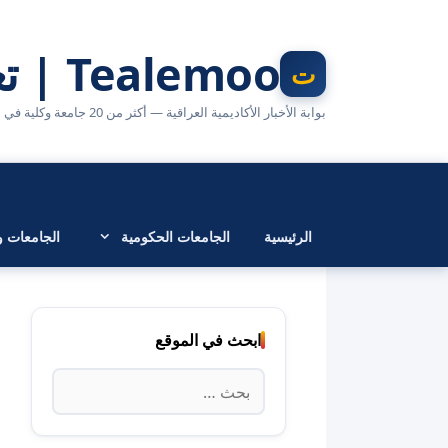
نتقل
لى
Tealemoo | تعليمو
لمحتوى
بوابة الأخبار الأكاديمية العراقية — أكثر من 20 جامعة وكلية في مكان واحد
الرئيسية
الجامعات الحكومية
الجامعات وا
ابحث في الموقع
البحث
عن: