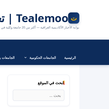
نتقل
لى
Tealemoo | تعليمو
لمحتوى
بوابة الأخبار الأكاديمية العراقية — أكثر من 20 جامعة وكلية في مكان واحد
الرئيسية
الجامعات الحكومية
الجامعات وا
ابحث في الموقع
البحث
عن: