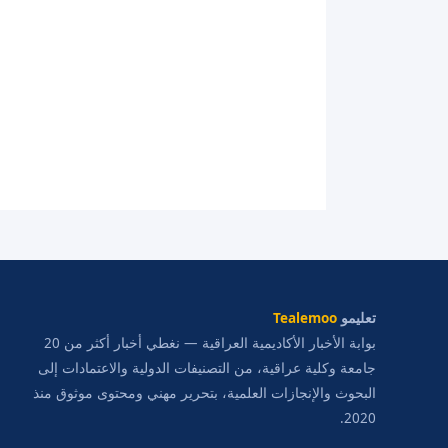
تعليمو
Tealemoo
بوابة الأخبار الأكاديمية العراقية — نغطي أخبار أكثر من 20
جامعة وكلية عراقية، من التصنيفات الدولية والاعتمادات إلى
البحوث والإنجازات العلمية، بتحرير مهني ومحتوى موثوق منذ
2020.