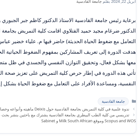
أبريل 22, 2024
بقلم
جامعة القادسية
برعاية رئيس جامعة القادسية الاستاذ الدكتور كاظم جبر الجبوري 
الدكتور ضرغام مجيد حميد الفتلاوي اقامت كلية التمريض بجامعة ال
التعامل مع ضغوط الحياة الحديثة) حاضر فيها م. علياء خضير عباس
هدفت الدورة إلى تعريف المشاركين بمفهوم الضغوط الحياتية الحدي
معها بشكل فعال، وتحقيق التوازن النفسي والجسدي في ظل متطل
تأتي هذه الدورة في إطار حرص كلية التمريض على تعزيز صحة ا
النفسية، ومساعدة الأفراد على التعامل مع ضغوط الحياة بشكل إ
التصنيفات
جامعة القادسية
ندوة علمية في كلية التمريض بجامعة القادسية حول Deixis ماهيته وأنواعه وخصائصه
تدريسي من كلية الطب البيطري بجامعة القادسية يشترك مع باحثين بنشر بحث
Scopus and WOS وموقع Milk South African و Sabinet