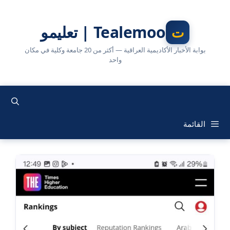
نتقل
لى
Tealemoo | تعليمو
لمحتوى
بوابة الأخبار الأكاديمية العراقية — أكثر من 20 جامعة وكلية في مكان
واحد
القائمة