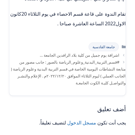
تقام الندوة على قاعة قسم الاحصاء في يوم الثلاثاء 20كانون
الاول2022 الساعة العاشرة صباحا .
التصنيفات
جامعة القادسية
اشراقة يوم جميل من كلية بلاد الرافدين الجامعة …
#قسم_التربية_البدنية_وعلوم_الرياضة بالصور : جانب مصور من
متابعة النشاطات اليومية الخاصة في قسم التربية البدنية وعلوم الرياضة (
الجانب العملي ) ليوم الثلاثاء الموافق ٢٠٢٢/١٢/٢٠م . الإعلام والنشـر
والتواصـل كليـة الكوت الجامعـة
أضف تعليق
يجب أنت تكون
مسجل الدخول
لتضيف تعليقاً.