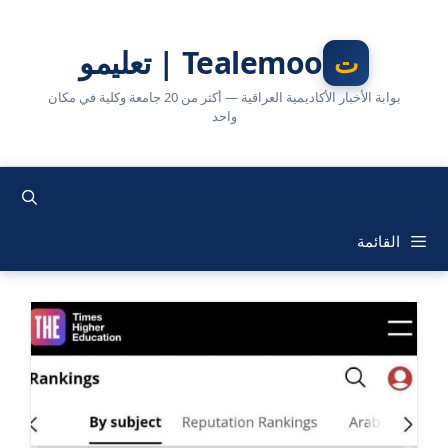
نتقل
لى
Tealemoo | تعليمو
لمحتوى
بوابة الأخبار الأكاديمية العراقية — أكثر من 20 جامعة وكلية في مكان
واحد
القائمة