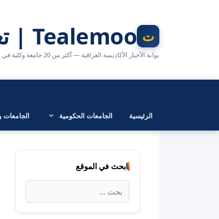
نتقل
لى
Tealemoo | تعليمو
لمحتوى
بوابة الأخبار الأكاديمية العراقية — أكثر من 20 جامعة وكلية في مكان واحد
الرئيسية
الجامعات الحكومية
الجامعات وا
ابحث في الموقع
البحث
عن: