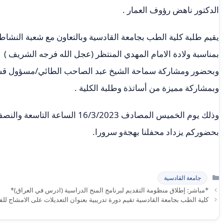
الدكتور ناهض رؤوف العمار .
يقيم طلبة كلية الطب بجامعة القادسية وبالتعاون مع شعبة النشاط
بمناسبة ولادة الامام المهدي المنتظر (عجل الله فرجه الشريف )
وبحضور ومشاركة سماحة الشيخ عبد الصاحب الطائي/مسؤول قسم 
وبمشاركة مميزة من أساتذة وطلبة الكلية .
وذلك يوم الخميس المصادف 16/3/2023 ا
بحضوركم يزداد محفلنا بهجةو سرورا.
التصنيفات
جامعة القادسية
*مباشر: إطلاق منظومة التقديم لبرنامج المنح الدراسية (ادرس في العراق)*
كلية الطب بجامعة القادسية تقيم دورة تدريبية بعنوان التعديلات على الامشاج لل