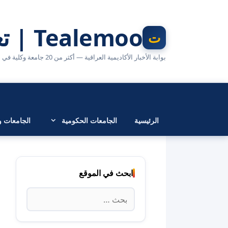
نتقل
لى
Tealemoo | تعليمو
لمحتوى
بوابة الأخبار الأكاديمية العراقية — أكثر من 20 جامعة وكلية في مكان واحد
الرئيسية
الجامعات الحكومية
الجامعات وا
ابحث في الموقع
البحث
عن: