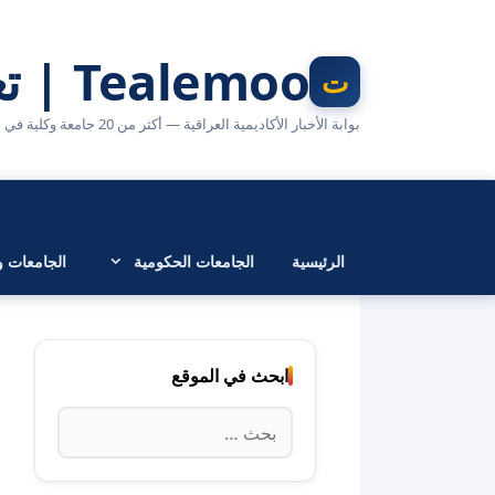
نتقل
لى
Tealemoo | تعليمو
لمحتوى
بوابة الأخبار الأكاديمية العراقية — أكثر من 20 جامعة وكلية في مكان واحد
الرئيسية
الجامعات الحكومية
الجامعات وا
ابحث في الموقع
البحث
عن: