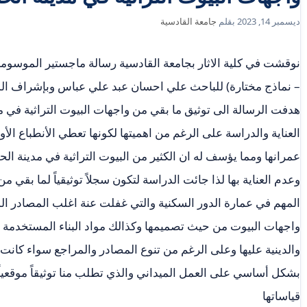
ديسمبر 14, 2023
بقلم
جامعة القادسية
نوقشت في كلية الاثار بجامعة القادسية رسالة ماجستير الموسومة 
– نماذج مختارة) للباحث علي احسان عبد علي عباس وبإشراف الد
هدفت الرسالة الى توثيق ما بقي من واجهات البيوت التراثية في م
العناية والدراسة على الرغم من اهميتها لكونها تعطي الأنطباع ال
عمرانها ومما يؤسف له ان الكثير من البيوت التراثية في مدينة ال
وعدم العناية بها لذا جائت الدراسة لتكون سجلاً توثيقياً لما بقي من
المهم في عمارة الدور السكنية والتي غفلت عنة اغلب المصادر ا
واجهات البيوت من حيث تصميمها وكذالك مواد البناء المستخدمة وتأ
والدينية عليها وعلى الرغم من تنوع المصادر والمراجع سواء كانت ع
بشكل أساسي على العمل الميداني والذي تطلب منا توثيقاً موقعيا
قياساتها