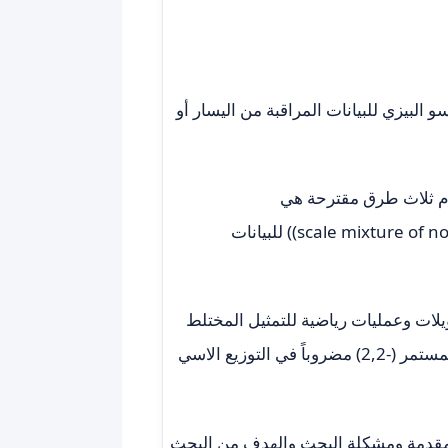
البيزي للبيانات المراقبة من اليسار أو
scale mixt)) للبيانات
يلات وعمليات رياضية للتمثيل المختلط
لتوزيع لابلاس والتي تم الحصول عليها من خلال التوزيع المنتظم المستمر (-2,2) مضروباً في التوزيع الاسي
لمقدمة ومشكلة البحث والهدف من البحث