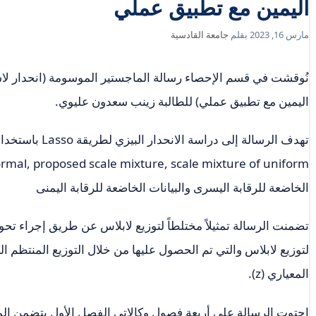
اليمين مع تطبيق عملي
مارس 16, 2023
بقلم
جامعة القادسية
نُوقشت في قسم الإحصاء رسالة الماجستير الموسومة (انحدار لاسو 
اليمين مع تطبيق عملي) للطالبة زينب سعدون عليوي.
تهدف الرسالة إلى دراسة الانحدار البيزي لطريقة Lasso باستخدام ثلاث طرق مقترحة هي
ure of normal, proposed scale mixture, scale mixture of uniform
الخاضعة للرقابة اليسرى والبيانات الخاضعة للرقابة اليمنى
تضمنت الرسالة تمثيلاً مختلطاً لتوزيع لابلاس عن طريق إجراء تحو
المعياري (z).
احتوت الرسالة على أربعة فصول وكالاتي الفصل الأول يتضمن ا