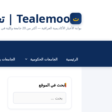
نتقل
لى
Tealemoo | تعليمو
لمحتوى
بوابة الأخبار الأكاديمية العراقية — أكثر من 20 جامعة وكلية في مكان واحد
الرئيسية
الجامعات الحكومية
الجامعات وا
ابحث في الموقع
البحث
عن: