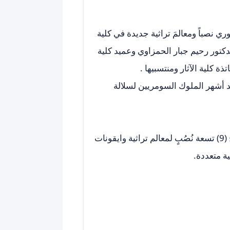
ي نصباً ومعالمَ تراثية جديدة في كلية
دكتور رحيم جبار الحمزاوي وعميد كلية
ة كلية الآثار ومنتسبيها .
د أشهر الملوك السومريين لسلالة
تجدر الاشارة الى أن جامعة القادسية شهدت بالآونة الأخيرة افتتاح (9) تسعة نُصُبٍ لمعالم تراثية وايقونات
ة متعددة.