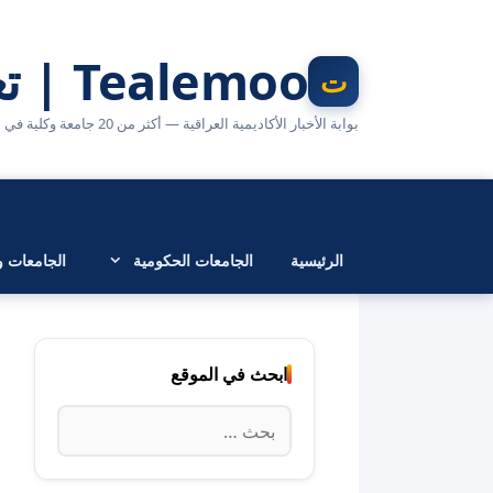
نتقل
لى
Tealemoo | تعليمو
لمحتوى
بوابة الأخبار الأكاديمية العراقية — أكثر من 20 جامعة وكلية في مكان واحد
الرئيسية
الجامعات الحكومية
الجامعات وا
ابحث في الموقع
البحث
عن: