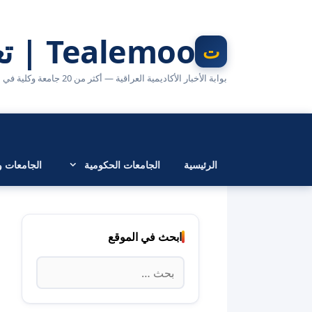
نتقل
لى
Tealemoo | تعليمو
لمحتوى
بوابة الأخبار الأكاديمية العراقية — أكثر من 20 جامعة وكلية في مكان واحد
الرئيسية
الجامعات الحكومية
الجامعات وا
ابحث في الموقع
البحث
عن: