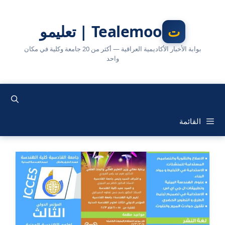
نتقل
لى
Tealemoo | تعليمو
لمحتوى
بوابة الأخبار الأكاديمية العراقية — أكثر من 20 جامعة وكلية في مكان
واحد
القائمة