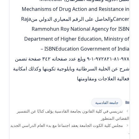
Mechanisms of Drug Action and Resistance in
Cancerوالحاصل على الرقم المعياري الدولي من‏Raja
Rammohun Roy National Agency for ISBN
Department of Higher Education, Ministry of
Education Government of India‏ISBN –
٩٧٨-٨١-٩٧٢٨٢١-١-٩ وبلغ عدد صفحاته ٣٤٢ صفحة تضمن
شرح عن الخلية السرطانية وبايلوجية تكوينها وكذلك امكانية
فعالية العلاجات ومقاومتها
التصنيفات
جامعة القادسية
تدريسي في كلية القانون بجامعة القادسية يؤلف كتابًا عن التفسير
القضائي المتطور
مجلس كلية الكوت الجامعة يعقد اجتماعا مع بدء العام الدراسي الجديد
.