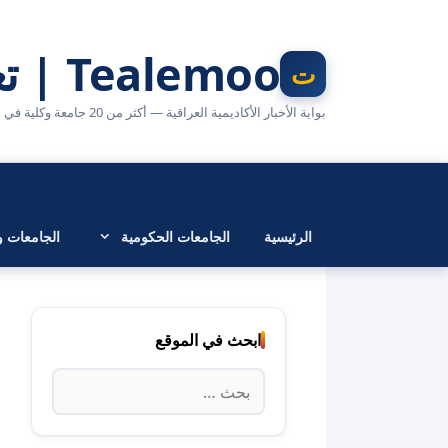
نتقل
لى
Tealemoo | تعليمو
لمحتوى
بوابة الأخبار الأكاديمية العراقية — أكثر من 20 جامعة وكلية في مكان واحد
الرئيسية
الجامعات الحكومية
الجامعات وا
ابحث في الموقع
البحث
عن: