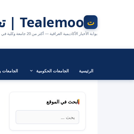
نتقل
لى
Tealemoo | تعليمو
لمحتوى
بوابة الأخبار الأكاديمية العراقية — أكثر من 20 جامعة وكلية في مكان واحد
الرئيسية
الجامعات الحكومية
الجامعات وا
ابحث في الموقع
البحث
عن: