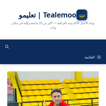
نتقل
لى
Tealemoo | تعليمو
لمحتوى
بوابة الأخبار الأكاديمية العراقية — أكثر من 20 جامعة وكلية في مكان
واحد
القائمة