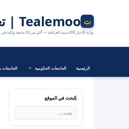
نتقل
لى
Tealemoo | تعليمو
لمحتوى
بوابة الأخبار الأكاديمية العراقية — أكثر من 20 جامعة وكلية في مكان واحد
الرئيسية
الجامعات الحكومية
الجامعات وا
ابحث في الموقع
البحث
عن: