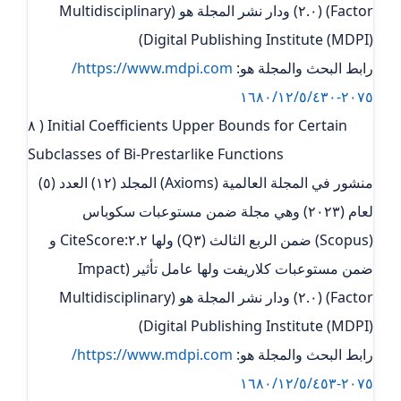
Factor) (٢.٠) ودار نشر المجلة هو (Multidisciplinary
Digital Publishing Institute (MDPI))
رابط البحث والمجلة هو:
https://www.mdpi.com/
٢٠٧٥-١٦٨٠/١٢/٥/٤٣٠
٨ ) Initial Coefficients Upper Bounds for Certain
Subclasses of Bi-Prestarlike Functions
منشور في المجلة العالمية (Axioms) المجلد (١٢) العدد (٥)
لعام (٢٠٢٣) وهي مجلة ضمن مستوعبات سكوباس
(Scopus) ضمن الربع الثالث (Q٣) ولها ٢.٢:CiteScore و
ضمن مستوعبات كلاريفت ولها عامل تأثير (Impact
Factor) (٢.٠) ودار نشر المجلة هو (Multidisciplinary
Digital Publishing Institute (MDPI))
رابط البحث والمجلة هو:
https://www.mdpi.com/
٢٠٧٥-١٦٨٠/١٢/٥/٤٥٣