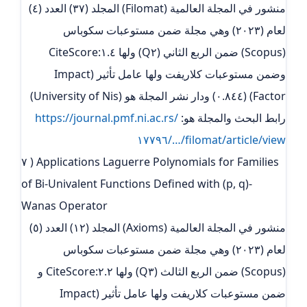
منشور في المجلة العالمية (Filomat) المجلد (٣٧) العدد (٤)
لعام (٢٠٢٣) وهي مجلة ضمن مستوعبات سكوباس
(Scopus) ضمن الربع الثاني (Q٢) ولها ١.٤:CiteScore
وضمن مستوعبات كلاريفت ولها عامل تأثير (Impact
Factor) (٠.٨٤٤) ودار نشر المجلة هو (University of Nis)
رابط البحث والمجلة هو:
https://journal.pmf.ni.ac.rs/
…/filomat/article/view/١٧٧٩٦
٧ ) Applications Laguerre Polynomials for Families
of Bi-Univalent Functions Defined with (p, q)-
Wanas Operator
منشور في المجلة العالمية (Axioms) المجلد (١٢) العدد (٥)
لعام (٢٠٢٣) وهي مجلة ضمن مستوعبات سكوباس
(Scopus) ضمن الربع الثالث (Q٣) ولها ٢.٢:CiteScore و
ضمن مستوعبات كلاريفت ولها عامل تأثير (Impact