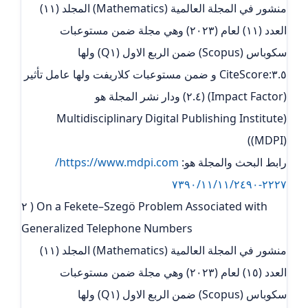
منشور في المجلة العالمية (Mathematics) المجلد (١١)
العدد (١١) لعام (٢٠٢٣) وهي مجلة ضمن مستوعبات
سكوباس (Scopus) ضمن الربع الاول (Q١) ولها
٣.٥:CiteScore و ضمن مستوعبات كلاريفت ولها عامل تأثير
(Impact Factor) (٢.٤) ودار نشر المجلة هو
(Multidisciplinary Digital Publishing Institute
(MDPI))
رابط البحث والمجلة هو:
https://www.mdpi.com/
٢٢٢٧-٧٣٩٠/١١/١١/٢٤٩٠
٢ ) On a Fekete–Szegö Problem Associated with
Generalized Telephone Numbers
منشور في المجلة العالمية (Mathematics) المجلد (١١)
العدد (١٥) لعام (٢٠٢٣) وهي مجلة ضمن مستوعبات
سكوباس (Scopus) ضمن الربع الاول (Q١) ولها