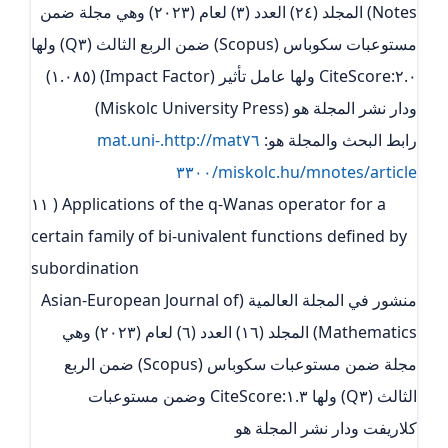
Notes) المجلد (٢٤) العدد (٣) لعام (٢٠٢٣) وهي مجلة ضمن
مستوعبات سكوباس (Scopus) ضمن الربع الثالث (Q٣) ولها
٢.٠:CiteScore ولها عامل تأثير (Impact Factor) (١.٠٨٥)
ودار نشر المجلة هو (Miskolc University Press)
رابط البحث والمجلة هو:
http://mat٧٦.mat.uni-
miskolc.hu/mnotes/article/٣٣٠٠
١١ ) Applications of the q-Wanas operator for a
certain family of bi-univalent functions defined by
subordination
منشور في المجلة العالمية (Asian-European Journal of
Mathematics) المجلد (١٦) العدد (٦) لعام (٢٠٢٣) وهي
مجلة ضمن مستوعبات سكوباس (Scopus) ضمن الربع
الثالث (Q٣) ولها ١.٣:CiteScore وضمن مستوعبات
كلاريفت ودار نشر المجلة هو