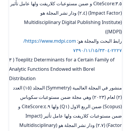
٣.٥:CiteScore و ضمن مستوعبات كلاريفت ولها عامل تأثير
(Impact Factor) (٢.٤) ودار نشر المجلة هو
(Multidisciplinary Digital Publishing Institute
(MDPI))
رابط البحث والمجلة هو:
https://www.mdpi.com/
٢٢٢٧-٧٣٩٠/١١/١٥/٣٣٠٤
٣ ) Toeplitz Determinants for a Certain Family of
Analytic Functions Endowed with Borel
Distribution
منشور في المجلة العالمية (Symmetry) المجلد (١٥) العدد
(٢) لعام (٢٠٢٣) وهي مجلة ضمن مستوعبات سكوباس
(Scopus) ضمن الربع الاول (Q١) ولها ٤.٩:CiteScore و
ضمن مستوعبات كلاريفت ولها عامل تأثير (Impact
Factor) (٢.٧) ودار نشر المجلة هو (Multidisciplinary