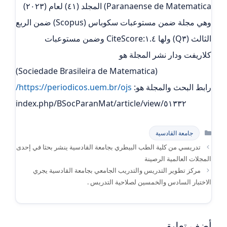
Paranaense de Matematica) المجلد (٤١) لعام (٢٠٢٣)
وهي مجلة ضمن مستوعبات سكوباس (Scopus) ضمن الربع
الثالث (Q٣) ولها ١.٤:CiteScore وضمن مستوعبات
كلاريفت ودار نشر المجلة هو
(Sociedade Brasileira de Matematica)
رابط البحث والمجلة هو:
https://periodicos.uem.br/ojs/
index.php/BSocParanMat/article/view/٥١٣٣٢
التصنيفات
جامعة القادسية
تدريسي من كلية الطب البيطري بجامعة القادسية ينشر بحثا في إحدى
المجلات العالمية الرصينة
مركز تطوير التدريس والتدريب الجامعي بجامعة القادسية يجري
الاختبار السادس والخمسين لصلاحية التدريس .
أضف تعليق