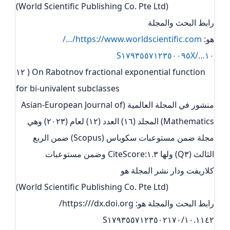
(World Scientific Publishing Co. Pte Ltd)
رابط البحث والمجلة
هو:
https://www.worldscientific.com/…/
١٠…/S١٧٩٣٥٥٧١٢٣٥٠٠٩٥X
١٢ ) On Rabotnov fractional exponential function
for bi-univalent subclasses
منشور في المجلة العالمية (Asian-European Journal of
Mathematics) المجلد (١٦) العدد (١٢) لعام (٢٠٢٣) وهي
مجلة ضمن مستوعبات سكوباس (Scopus) ضمن الربع
الثالث (Q٣) ولها ١.٣:CiteScore وضمن مستوعبات
كلاريفت ودار نشر المجلة هو
(World Scientific Publishing Co. Pte Ltd)
رابط البحث والمجلة هو: https:///dx.doi.org/
١٠.١١٤٢/S١٧٩٣٥٥٧١٢٣٥٠٢١٧٠