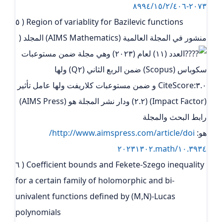
٢٠٧٣-٨٩٩٤/١٥/٢/٤٠٦
٥ ) Region of variablity for Bazilevic functions
منشور في المجلة العالمية (AIMS Mathematics) المجلد (
العدد (١١) لعام (٢٠٢٣) وهي مجلة ضمن مستوعبات
سكوباس (Scopus) ضمن الربع الثاني (Q٢) ولها
٣.٠:CiteScore و ضمن مستوعبات كلاريفت ولها عامل تأثير
(Impact Factor) (٢.٢) ودار نشر المجلة هو (AIMS Press)
رابط البحث والمجلة
هو:
http://www.aimspress.com/article/doi/
١٠.٣٩٣٤/math.٢٠٢٣١٣٠٢
٦ ) Coefficient bounds and Fekete-Szego inequality
for a certain family of holomorphic and bi-
univalent functions defined by (M,N)-Lucas
polynomials