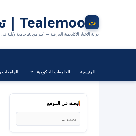
نتقل
لى
Tealemoo | تعليمو
لمحتوى
بوابة الأخبار الأكاديمية العراقية — أكثر من 20 جامعة وكلية في مكان واحد
الرئيسية
الجامعات الحكومية
الجامعات وا
ابحث في الموقع
البحث
عن: