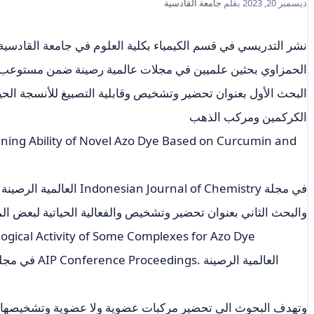
ديسمبر 20, 2023
بقلم
جامعة القادسية
نشر التدريسي في قسم الكيمياء بكلية العلوم في جامعة القادسي
الحمزاوي بحثين علميين في مجلات عالمية رصينة ضمن مستوع
البحث الأول بعنوان تحضير وتشخيص وقابلية التصبيغ للأنسجة الحي
الكركمين ومركب الذهب
ining Ability of Novel Azo Dye Based on Curcumin and
في مجلة Indonesian Journal of Chemistry العالمية الرصينة ضمن مستوعب سكوبس الربع الثالث
والبحث الثاني بعنوان تحضير وتشخيص والفعالية الحياتية لبعض الم
logical Activity of Some Complexes for Azo Dye
وتهدف البحوث الى تحضير مركبات عضوية ولا عضوية وتشخيصها ودر