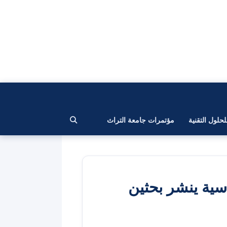
لحلول التقنية
مؤتمرات جامعة التراث
سية ينشر بحثين