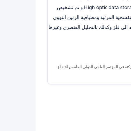
استخدامها كدلائل في الكيمياء التحليلية وفي خزن المعلومات High optic data storage و تم تشخيص
فسجية المرئية ومطيافية الرنين النووي
د الى فلز وكذلك بالتحليل العنصري وغيرها
كته في المؤتمر العلمي الدولي الخامس للإبداع