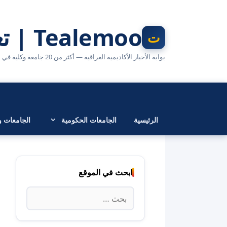
نتقل
لى
Tealemoo | تعليمو
لمحتوى
بوابة الأخبار الأكاديمية العراقية — أكثر من 20 جامعة وكلية في مكان واحد
الرئيسية
الجامعات الحكومية
الجامعات وا
ابحث في الموقع
البحث
عن: