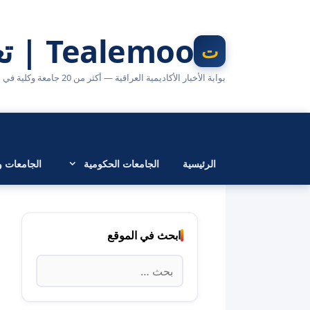
نتقل
لى
Tealemoo | تعليمو
لمحتوى
بوابة الأخبار الأكاديمية العراقية — أكثر من 20 جامعة وكلية في مكان واحد
الرئيسية
الجامعات الحكومية
الجامعات وا
ابحث في الموقع
البحث
عن: