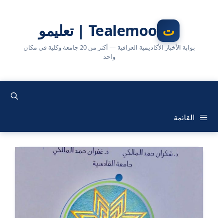
نتقل
لى
Tealemoo | تعليمو
لمحتوى
بوابة الأخبار الأكاديمية العراقية — أكثر من 20 جامعة وكلية في مكان
واحد
القائمة