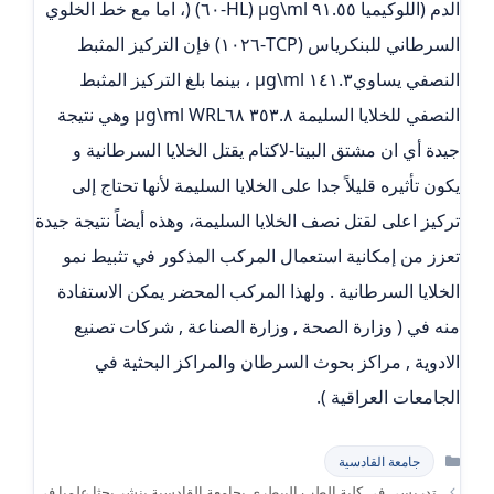
الدم (اللوكيميا ٩١.٥٥ µg\ml (HL-٦٠) (، اما مع خط الخلوي
السرطاني للبنكرياس (TCP-١٠٢٦) فإن التركيز المثبط
النصفي يساوي١٤١.٣ µg\ml ، بينما بلغ التركيز المثبط
النصفي للخلايا السليمة ٣٥٣.٨ µg\ml WRL٦٨ وهي نتيجة
جيدة أي ان مشتق البيتا-لاكتام يقتل الخلايا السرطانية و
يكون تأثيره قليلاً جدا على الخلايا السليمة لأنها تحتاج إلى
تركيز اعلى لقتل نصف الخلايا السليمة، وهذه أيضاً نتيجة جيدة
تعزز من إمكانية استعمال المركب المذكور في تثبيط نمو
الخلايا السرطانية . ولهذا المركب المحضر يمكن الاستفادة
منه في ( وزارة الصحة , وزارة الصناعة , شركات تصنيع
الادوية , مراكز بحوث السرطان والمراكز البحثية في
الجامعات العراقية ).
التصنيفات
جامعة القادسية
تدريسي في كلية الطب البيطري بجامعة القادسية ينشر بحثا علميا في