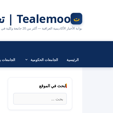
نتقل
لى
Tealemoo | تعليمو
لمحتوى
بوابة الأخبار الأكاديمية العراقية — أكثر من 20 جامعة وكلية في مكان واحد
الرئيسية
الجامعات الحكومية
الجامعات وا
ابحث في الموقع
البحث
عن: