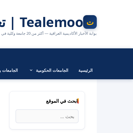
نتقل
لى
Tealemoo | تعليمو
لمحتوى
بوابة الأخبار الأكاديمية العراقية — أكثر من 20 جامعة وكلية في مكان واحد
الرئيسية
الجامعات الحكومية
الجامعات وا
ابحث في الموقع
البحث
عن: