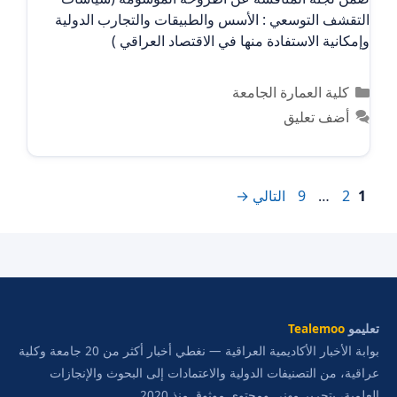
التقشف التوسعي : الأسس والطبيقات والتجارب الدولية
وإمكانية الاستفادة منها في الاقتصاد العراقي )
التصنيفات
كلية العمارة الجامعة
أضف تعليق
Page
Page
Page
1
2
…
9
التالي
→
تعليمو
Tealemoo
بوابة الأخبار الأكاديمية العراقية — نغطي أخبار أكثر من 20 جامعة وكلية
عراقية، من التصنيفات الدولية والاعتمادات إلى البحوث والإنجازات
العلمية، بتحرير مهني ومحتوى موثوق منذ 2020.